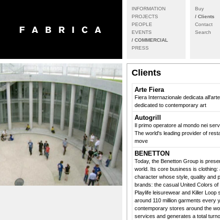
INFORMATION
Buy
PROJECTS
/ Clients
PEOPLE
Contact
EVENTS
Search
/ COMMERCIAL
PRESS
Clients
Arte Fiera
Fiera Internazionale dedicata all'ar
dedicated to contemporary art
Autogrill
Il primo operatore al mondo nei servi
The world's leading provider of rest
move
BENETTON
Today, the Benetton Group is presen
world. Its core business is clothing: 
character whose style, quality and p
brands: the casual United Colors of 
Playlife leisurewear and Killer Loo
around 110 million garments every ye
contemporary stores around the worl
services and generates a total turno