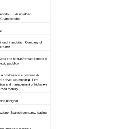
ondo FIS di sci alpino.
i Championship
her
 fondi immobiliari. Company of
e funds
tato che ha trasformato il modo di
spazio pubblico.
la costruzione e gestione di
 servizi alla mobilit�. First
ction and management of highways
 road mobility
hion designer
inazione. Spanish company, leading