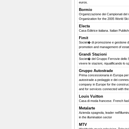
euros.
Bormio
Organizzazione dei Campionati del m
Organization for the 2005 World Sk
Electa
Casa Editrice italiana. Italian Publis
Fimit
Societ� di promozione e gestione di
promotion and management of estat
Grandi Stazioni
Societ� del Gruppo Ferrovie dello S
vivere le stazioni, riqualificando lo 
Gruppo Autostrade
Prima concessionaria in Europa per 
autostrade a pedaggio e dei connessi
company in Europe for the constru
and for services connected with the
Louis Vuitton
Casa di moda francese. French fas
Metalarte
Azienda spagnola, leader nell'illum
in the illumination sector
MTV