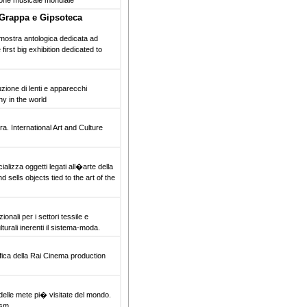
ione musicale mondiale
Grappa e Gipsoteca
mostra antologica dedicata ad
irst big exhibition dedicated to
zione di lenti e apparecchi
ny in the world
ra. International Art and Culture
izza oggetti legati all�arte della
 sells objects tied to the art of the
onali per i settori tessile e
lturali inerenti il sistema-moda.
fica della Rai Cinema production
 delle mete pi� visitate del mondo.
ism.