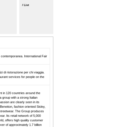
/ List
te contemporanea. International Fair
zi di ristorazione per chi viaggia.
aurant services for people on the
t in 120 countries around the
a group with a strong Italian
assion are clearly seen in its
Benetton, fashion oriented Sisley,
p streetwear. The Group produces
ar. Its retail network of 5,000
d, offers high quality customer
ver of approximately 1.7 billion