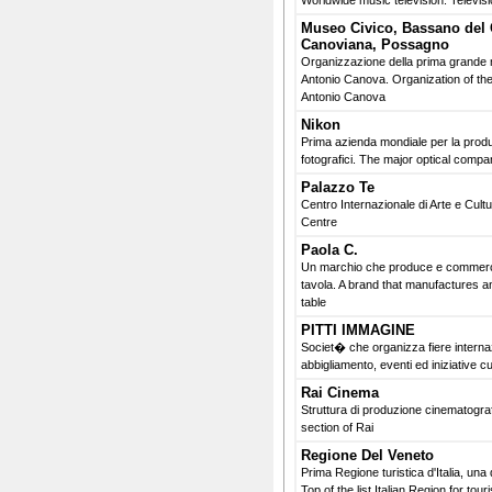
Worldwide music television. Televis
Museo Civico, Bassano del 
Canoviana, Possagno
Organizzazione della prima grande 
Antonio Canova. Organization of the f
Antonio Canova
Nikon
Prima azienda mondiale per la produ
fotografici. The major optical compa
Palazzo Te
Centro Internazionale di Arte e Cultu
Centre
Paola C.
Un marchio che produce e commercial
tavola. A brand that manufactures and
table
PITTI IMMAGINE
Societ� che organizza fiere internazi
abbigliamento, eventi ed iniziative cu
Rai Cinema
Struttura di produzione cinematogra
section of Rai
Regione Del Veneto
Prima Regione turistica d'Italia, una
Top of the list Italian Region for tour